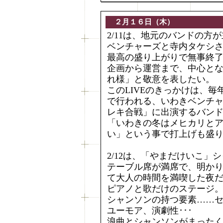
２月１６日（木）
2/11は、地元のバンドの方が
ベンチャーズと寺内タケシ
最高の盛り上がりで無事終
企画から運営まで、中心と
れ様」と敬意を表したい。
このLIVEのきっかけは、
で行われる、いわきベンチ
レキ合戦」に出演するバン
「いわきの冬はメヒカリと
い」という事で打上げも盛
2/12は、「やまだけいこ」
テーブル席が満席で、明か
て大人の時間を満喫した夜
ピアノと歌だけのステージ
シャンソンの持つ要素……
ユーモア、演劇性･･･
浪曲とシャンソンがまった