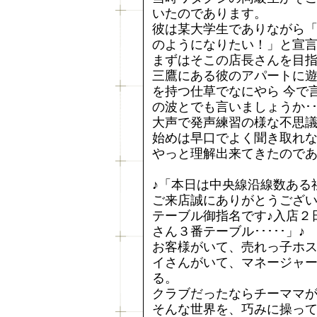
いたのであります。
彼は某大学生でありながら「
のようになりたい！」と宣
まずはそこの店長さんを目
三鷹にある彼のアパートに
を持つ仕草でなにやら 今で
の波とでも言いましょうか･･
大声で発声練習の様な不思
始めは早口でよく聞き取れ
やっと理解出来てきたので
♪「本日は中央線沿線数ある
ご来店誠にありがとうございま
テーブル御指名です♪入店２
さん３番テーブル･････」♪
お客様がいて、売れっ子ホ
イさんがいて、マネージャ
る。
クラブだったならチーママ
そんな世界を、巧みに操っ