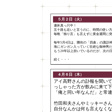
５月２日（火）
連休真っ只中！
五十路も近いと言うのに、時間の使い方
毎晩「独り言」も言えずに黄金週間に
毎年5月4日は、隣街の「四倉」の諏訪
海にガンガン入っていく壮絶な御神輿
もう20年以上担いでいるのだが、次の
続く・・・
４月６日（木）
アイ高野さんの訃報を聞いて
っしゃった方が飲みに来て
「俺と同い年なんだ」と常
竹田和夫さんやミッキーさん
自分なんかは何も言えなく