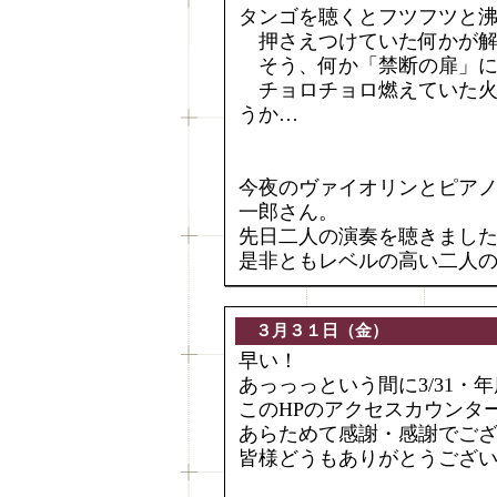
タンゴを聴くとフツフツと
押さえつけていた何かが解
そう、何か「禁断の扉」に
チョロチョロ燃えていた火
うか…
今夜のヴァイオリンとピア
一郎さん。
先日二人の演奏を聴きまし
是非ともレベルの高い二人
３月３１日（金）
早い！
あっっっという間に3/31・
このHPのアクセスカウンタ
あらためて感謝・感謝でご
皆様どうもありがとうござ