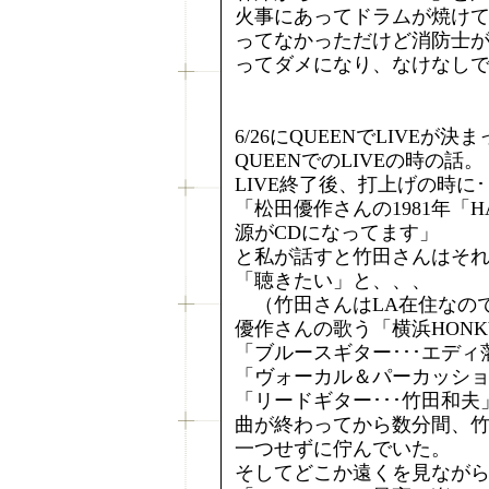
火事にあってドラムが焼け
ってなかっただけど消防士
ってダメになり、なけなし
6/26にQUEENでLIVE
QUEENでのLIVEの時の話。
LIVE終了後、打上げの時に･
「松田優作さんの1981年「HA
源がCDになってます」
と私が話すと竹田さんはそ
「聴きたい」と、、、
（竹田さんはLA在住なの
優作さんの歌う「横浜HONKY 
「ブルースギター･･･エディ
「ヴォーカル＆パーカッショ
「リードギター･･･竹田和夫
曲が終わってから数分間、
一つせずに佇んでいた。
そしてどこか遠くを見ながら