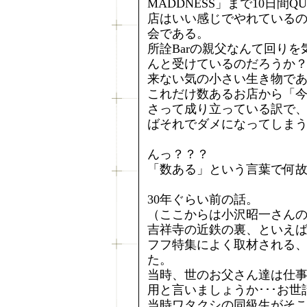
MADDNESS」まで10日間
店はいい感じでやれている
会である。
所詮Barの親父なんて回り
んと受けているのだろうか
来ない気の小さい生き物で
これだけ数あるお店から「今
さって成り立っている訳で、
ばそれでダメになってしま
んっ？？？
「数ある」という言葉で何故
30年ぐらい前の話。
（ここからは小沢昭一さんの
吉祥寺の近鉄の裏、といえば
フフ特集によく取材される
た。
当時、世のお父さん達は仕
用と言いましょうか･･･お
当時ワタクシの同級生がそ