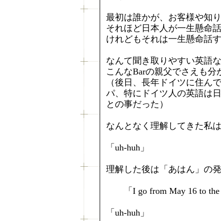
最初は誰かが、お客様や知
それほど日本人が一生懸命
けれどもそれは一生懸命話
なんて聞き取りやすい英語
こんなBarの親父でさえも
（後日、長年ドイツに住ん
パ、特にドイツ人の英語は
との事だった）
なんとなく理解してきた私
「uh‐huh」
理解した後は「あはん」の
「I go from May 16 to the 28
「uh‐huh」