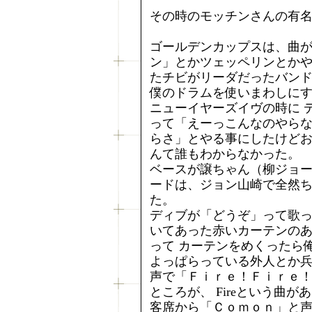
その時のモッチンさんの有
ゴールデンカップスは、曲が
ン」とかツェッペリンとか
たチビがリーダだったバン
僕のドラムを使いまわしに
ニューイヤーズイヴの時に 
って「えーっこんなのやら
らさ」とやる事にしたけど
んて誰もわからなかった。
ベースが譲ちゃん（柳ジョ
ードは、ジョン山崎で全然
た。
ディブが「どうぞ」って歌
いてあった赤いカーテンの
って カーテンをめくったら
よっぱらっている外人とか
声で「Ｆｉｒｅ！Ｆｉｒｅ
ところが、 Fireという曲
客席から「Ｃｏｍｏｎ」と