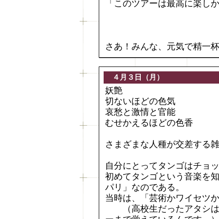
「このツアーは最高に楽し
さあ！みんな、元気で精一
４月３日（月）
妖艶
切ないほどの色気
哀愁と激情と官能
むせかえるほどの色香
さまざまな人種が交差する
自分にとってタンゴはチョ
初めてタンゴという音楽を
パリ」なのである。
当時は、「芸術かワイセツ
（高校生だったアタシは…