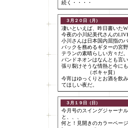
続く・・・・
３月２０日（月）
凄いといえば、昨日書いたWalt
今夜の小川紀美代さんのLIV
小川さんは日本国内屈指の
バックを務めるギターの宮
テランの素晴らしい方々だ
バンドネオンはなんとも言
張り裂けそうな情熱と今に
（ボキャ貧）
今宵はゆっくりとお酒を飲
てほしい夜だ。
３月１９日（日）
今月号のスイングジャーナ
と、、、
何と！見開きのカラーページに3/1