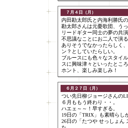
７月４日（月）
内田勘太郎氏と内海利勝氏の
勘太郎さんは元憂歌団、う
リードギター同士の夢の共
不思議なことにお二人で演
ありそうでなかったらしく
ン？としていたらしい。
ブルースにも色々なスタイ
スに興味津々といったとこ
ホント、楽しみ楽しみ！
６月２７日（月）
つい先日柳ジョージさんのL
６月ももう終わり・・。
ハエェ～～！早すぎる。
19日の「TRIX」も素晴ら
26日の「たつや せっしょん 
た。