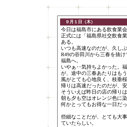
９月１日（木）
今日は福島市にある飲食業
正式には「福島県社交飲食
ある。
いつも高速なのだが、久し
R49の谷田川から三春を抜
福島へ。
いやぁ‥気持ちよかった。福
が、途中の三春あたりはも
風がとても心地良く、枝垂
帰りは高速だったのだが、
そういえば昨日の店の帰り
朝も夕も空はオレンジ色に
何かとってもお得な一日だ
些細なことだが、とても大
ていたらしい。