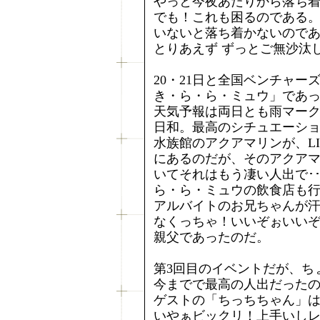
やっと今夜あたりから落ち着い
でも！これも困るのである
いないと落ち着かないので
とりあえず ずっとご無沙汰
20・21日と全国ベンチャ
き・ら・ら・ミュウ」であ
天気予報は両日とも雨マー
日和。最高のシチュエーショ
水族館のアクアマリンが、L
にあるのだが、そのアクア
いてそれはもう凄い人出で･･
ら・ら・ミュウの飲食店も行
アルバイトのお兄ちゃんが
なくっちゃ！いいぞぉいい
親父であったのだ。
第3回目のイベントだが、ちょ
今までで最高の人出だった
ゲストの「ちっちちゃん」は
いやぁビックリ！上手いしレ