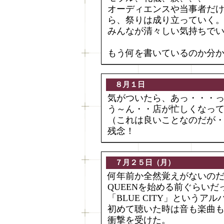
オーディエンスや当事者だ
ら、祭りは成り立っていく
みんなが清々しい気持ちで
もう何を書いているのか分
８月１日
気がついたら、あっ・・・
う～ん・・店が忙しくなっ
（これは良いことなのだが
残念！
７月２５日（月）
何年前か全然覚えがないの
QUEENを始める前ぐらいだ
「BLUE CITY」という
初めて聴いた時は音も楽曲
衝撃を受けた。