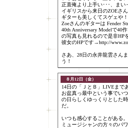
正直俺より上手い･･･、まい
イギリスから来日のZOEさ
ギターも美しくてスゲェや
Zoeさんのギターは Fender Strato
40th Anniversary Mo
の写真も見れるので是非HP
彼女のHPです→http://www.zoemc
さあ、28日の永井龍雲さん
う！
８月12日（金）
14日の「ＪとＢ」LIVEまで
お盆真っ最中という事でい
の日らしくゆっくりとした時間を
だ。
いつも感心することがある
ミュージシャンの方々のパ