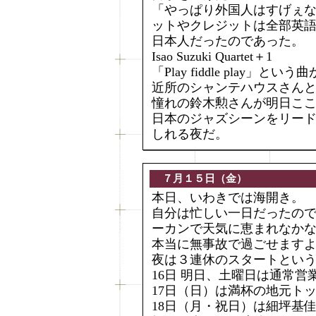
「やっぱり外国人はすげぇ
ットやクレジットは全部英
日本人だったのであった。
Isao Suzuki Quartet＋1
「Play fiddle play」と
近所のシャンテハウスさんとの
憧れの鈴木勲さんが明日こ
日本のジャズシーンをリー
しれる夜だ。
７月１５日（金）
本日、いわきでは海開き。
自分は忙しい一日だったの
ーカンで天気に恵まれなか
本当に無事故で過ごせます
夜は３連休のスタートとい
16日 明日、土曜日は通常営
17日（日）は満杯の地元トッ
18日（月・祝日）は細坪基佳