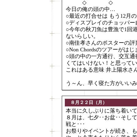
◇ ◇
今日の俺の頭の中…
○最近の打合せは もう12月の
○ディスプレイのチョッパー
○今年の秋刀魚は豊漁で1回
ないらしい。
○南佳孝さんのポスターの評
○Non Chordsのツアー
○頭の中の一方通行、交互通
くてはいけない！と思って
これはある意味 井上陽水さん
う～ん、早く寝た方がいい
８月２２日（月）
本当に久しぶりに落ち着いて
８月は、七夕･･お盆･･そ
戦と･･･
お祭りやイベントが続き、も