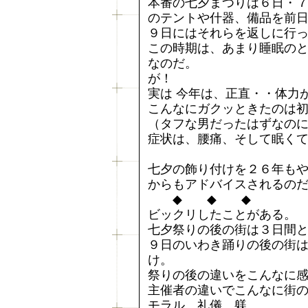
本番の七夕まつりは６日・
のテントや什器、備品を前
９日にはそれらを返しに行
この時期は、あまり睡眠の
なのだ。
が！
実は 今年は、正直・・体力
こんなにガクッときたのは
（タフな男だったはずなの
症状は、腰痛、そして眠く
七夕の飾り付けを２６年も
からもアドバイスされるの
◆ ◆ ◆
ビックリしたことがある。
七夕祭りの後の街は３日間
９日のいわき踊りの後の街
け。
祭りの後の違いをこんなに
主催者の違いでこんなに街
モラル、礼儀、躾、、、