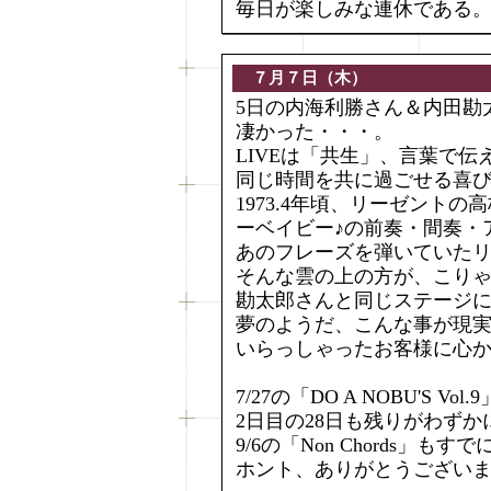
毎日が楽しみな連休である
７月７日（木）
5日の内海利勝さん＆内田勘太
凄かった・・・。
LIVEは「共生」、言葉で
同じ時間を共に過ごせる喜
1973.4年頃、リーゼント
ーベイビー♪の前奏・間奏・
あのフレーズを弾いていた
そんな雲の上の方が、こり
勘太郎さんと同じステージに
夢のようだ、こんな事が現
いらっしゃったお客様に心
7/27の「DO A NOBU'S Vo
2日目の28日も残りがわず
9/6の「Non Chords」もすで
ホント、ありがとうござい