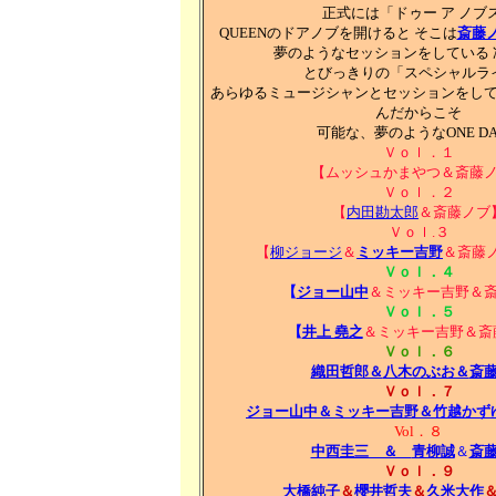
正式には「ドゥー ア ノブ
QUEENのドアノブを開けると そこは
斎藤
夢のようなセッションをしている 
とびっきりの「スペシャルラ
あらゆるミュージシャンとセッションをし
んだからこそ
可能な、夢のようなONE D
Ｖｏｌ．１
【ムッシュかまやつ＆斎藤
Ｖｏｌ．２
【
内田勘太郎
＆斎藤ノブ
Ｖｏｌ.３
【
柳ジョージ
＆
ミッキー吉野
＆斎藤ノ
Ｖｏｌ．４
【
ジョー山中
＆ミッキー吉野＆
Ｖｏｌ．５
【
井上 堯之
＆ミッキー吉野＆斎
Ｖｏｌ．６
織田哲郎＆
八木のぶお＆
斎
Ｖｏｌ．７
ジョー山中＆
ミッキー吉野＆
竹越かず
Vol．８
中西圭三 ＆
青柳誠
＆
斎
Ｖｏｌ．９
大橋純子
＆
櫻井哲夫
＆
久米大作