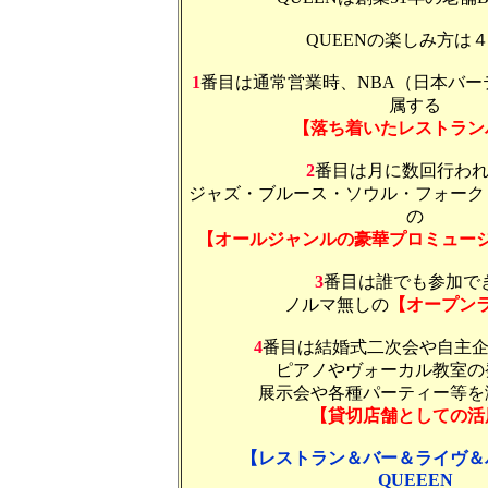
QUEENの楽しみ方は
1
番目は通常営業時、NBA（日本バー
属する
【落ち着いたレストラン
2
番目は月に数回行わ
ジャズ・ブルース・ソウル・フォーク
の
【オールジャンルの豪華プロミュー
3
番目は誰でも参加で
ノルマ無しの
【オープン
4
番目は結婚式二次会や自主
ピアノやヴォーカル教室の
展示会や各種パーティー等を
【貸切店舗としての活
【レストラン＆バー＆ライヴ＆
QUEEEN