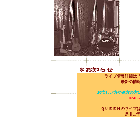
ライブ情報詳細は「
最新の情
お忙しい方や遠方の方
0246-
ＱＵＥＥＮのライブ
是非ご