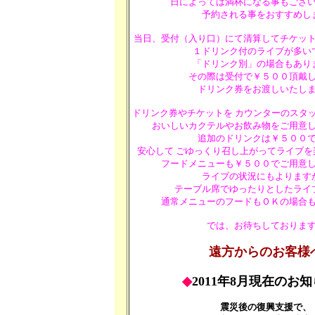
日によっては満杯になる事もござ
予約される事をおすすめし
当日、受付（入り口）にて清算してチケッ
１ドリンク付のライブが多い
「ドリンク別」の場合もあり
その際は受付で￥５００頂戴
ドリンク券をお渡しいたし
ドリンク券やチケットを カウンターのスタ
おいしい
カクテルや
お飲み物をご用意
追加のドリンクは￥５００
安心して ごゆっくり召し上がってライブを
フードメニューも￥５００でご用意
ライブの状況にもよります
テーブル席でゆったりとしたライ
通常メニューのフードもＯＫの場合
では、お待ちしておりま
遠方からのお客様
◆
2011年8月現在のお
震災後の復興支援で、