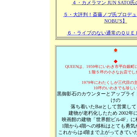
４・カメラマン JUN SATO
５・大評判！斎藤ノブ氏プロデュー
NOBU'S】
６・ライブのない通常のＱＵＥ
◆
◆
QUEENは、1959年にいわき市平白銀
１階５坪の小さなお店でし
1979年に
わたくしが三代目の
10坪の
いわきでも珍し
黒御影石のカウンターとアップライ
けの
落ち着いたBarとして営業し
建物が老朽化したため 2002年
映画館の建物「世界館ビル4F」に
1階から4階への移転はとても勇気
これからは4階まで上がってきてい