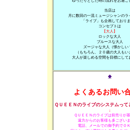
ゆったりとした時の流れをお過ご
当店は
月に数回の一流ミュージシャンのラ
「ライブ」も企画しており
コンセプトは
【大人】
ロックな大人
ブルースな大人
ズージャな大人（懐かしい
（もちろん、２０歳の大人もい
大人が楽しめる空間を目標にして
◆
よくあるお問い
ＱＵＥＥＮのライブのシステムって
↓
ＱＵＥＥＮのライブは前売りが
遠方からのお客様も多ござい
電話、メールでの御予約でＯ