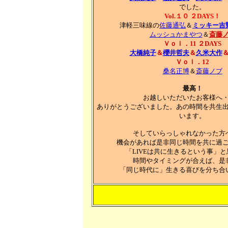
でした。
Vol.１０
２DAYS！
津軽三味線の
佐藤通弘
＆
ミッキー吉
ムッシュかまやつ
＆
斎藤
Ｖｏｌ．11 ２DAYS
大橋純子
＆
櫻井哲夫
＆
久米大作
Ｖｏｌ．12
桑名正博
＆
斎藤ノブ
最高！
お越しいただいたお客様へ
ありがとうございました。あの時間を共生
います。
そしていらっしゃれなかった方
機会があれば是非同じ時間を共に過
「LIVEは共に生きるという事」
時間やタイミングが合えば、是
「同じ時代に」生きる喜びを分ち合