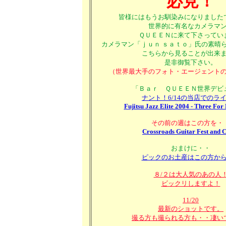
必見！
皆様にはもうお馴染みになりました
世界的に有名なカメラマ
ＱＵＥＥＮに来て下さってい
カメラマン「ｊｕｎ ｓａｔｏ」氏の素晴
こちらから見ることが出来
是非御覧下さい。
（世界最大手のフォト・エージェント
「Ｂａｒ ＱＵＥＥＮ世界デビ
ナント！6/14の当店でのラ
Fujitsu Jazz Elite 2004 - Three For
その前の週はこの方を・
Crossroads Guitar Fest and C
おまけに・・
ピックのお土産はこの方か
８/２は大人気のあの人
ビックリしますよ！
11/20
最新のショットです。
撮る方も撮られる方も・・凄い