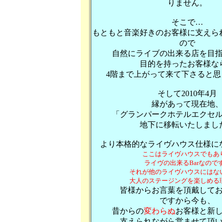
りません。
そこで…
もともと音楽好きのお客様に支えら
ので
自然にライブの出来る店を目
目的を持ったお客様な
4階まで上がって来て下さると
そして2010年4月
縁があって現在地
「グランパークホテルエクセ
地下に移転いたしまし
より本格的なライヴハウス仕様に
ここはライヴハウスでもあ
ライヴの出来るBarなので
それが他のライヴハウスにはな
大人のステージングを楽しめる
皆様からお言葉を頂戴して
ですから今も、
昔からの
変わらぬ
お客様と新
支えられながら営ませて頂