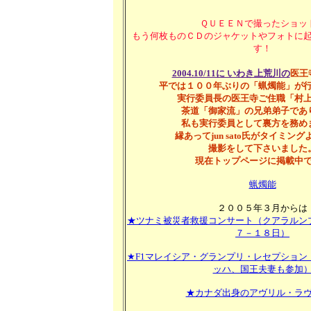
ＱＵＥＥＮで撮ったショッ
もう何枚ものＣＤのジャケットやフォトに
す！
2004.10/11に いわき上荒川の
医王
平では１００年ぶりの「蝋燭能」が
実行委員長の医王寺ご住職「村
茶道「御家流」の兄弟弟子であ
私も実行委員として裏方を務め
縁あってjun sato氏がタイミン
撮影をして下さいました
現在トップページに掲載中
蝋燭能
２００５年３月からは
★ツナミ被災者救援コンサート（クアラルン
７－１８日）
★F1マレイシア・グランプリ・レセプション
ッハ、国王夫妻も参加
★カナダ出身のアヴリル・ラ