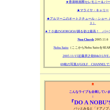
★香港映画際セレモニー＆パ
★マライヤ・キャリー
★アルマーニのオートクチュール・ショー
ト）
★７０歳のGIORGIOが踊る姿は最高！ パ
Non Chords
2005.11.6
Nobu Saito
（ここからNobu SaitoをSE
2005.11/15近藤房之助B&O LIVE a
69枚の写真がGOLF CHANNEL
◆
こんなライブも企画してい
↓
『DO A NOBU’
パッとみると「ドアノブ