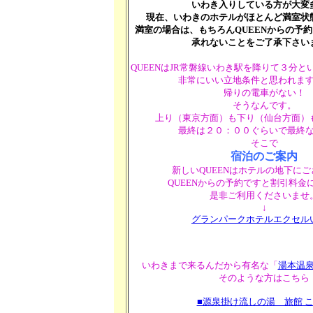
いわき入りしている方が大変
現在、いわきのホテルがほとんど満室状
満室の場合は、もちろんQUEENからの予
承れないことをご了承下さい
QUEENはJR常磐線いわき駅を降りて３分
非常にいい立地条件と思われま
帰りの電車がない！
そうなんです。
上り（東京方面）も下り（仙台方面）
最終は２０：００ぐらいで最終
そこで
宿泊のご案内
新しいQUEENはホテルの地下に
QUEENからの予約ですと割引料金
是非ご利用くださいませ
↓
グランパークホテルエクセル
いわきまで来るんだから有名な「
湯本温
そのような方はこちら
■源泉掛け流しの湯 旅館 