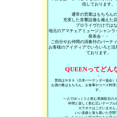
信しております。
通常の営業はもちろん
充実した音響設備も備えた
プロライヴだけでは
地元のアマチェアミュージシャンラ
発表会・・
ご自分やお仲間の演奏付のパーテ
お客様のアイディアでいろいろと活
ております。
QUEENってどん
↓
普段はＮＢＡ（日本バーテンダー協会）
お酒の肴はもちろん、お食事やコース料理
す。
一人でゆっくりと飲む黒御影石の
仲間と楽しく飲む広いテーブル
カラオケはございません
いい楽曲と落ち着いた空間