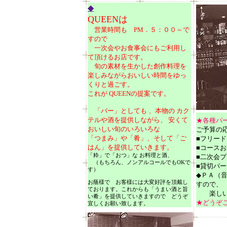
◆
QUEENは
営業時間も PM．５：００～で
すので
一次会やお食事会にもご利用し
て頂けるお店です。
旬の素材を生かした創作料理を
楽しみながらおいしい時間をゆっ
くりと過ごす。
これが QUEENの提案です。
「バー」としても 、本物の カク
テルや酒を提供しながら、 安くて
★各種パ
おいしい旬のいろいろな
ご予算の
「つまみ」や「肴」、そして「ご
■フリー
はん」を提供していきます。
■コースお
「粋」で「おつ」な お料理と酒、
■二次会プ
（もちろん、ノンアルコールでもOKで
■貸切パ
す）
◆ＰＡ（
お蔭様で お客様には大変好評を頂戴し
すので、
ております。これからも「うまい酒と旨
楽しいパ
い肴」を提供していきますので どうぞ
★どうぞ
宜しくお願い致します。